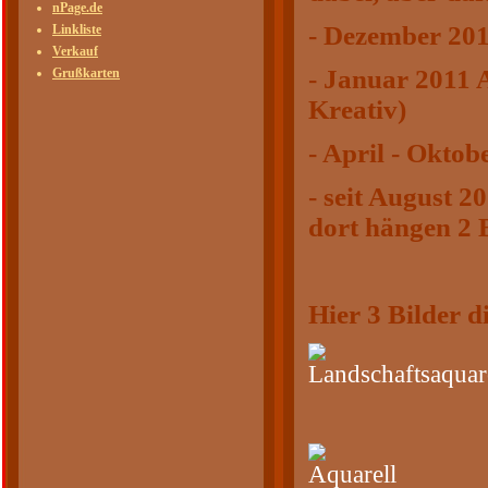
nPage.de
- Dezember 201
Linkliste
Verkauf
- Januar 2011 
Grußkarten
Kreativ)
- April - Okto
- seit August 
dort hängen 2 
Hier 3 Bilder d