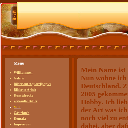
Menü
Mein Name ist 
Willkommen
Nun wohne ich
Galerie
Bilder auf Aquarellpapier
Deutschland. Zu
Bilder in Arbeit
2005 gekommen,
Kunstdrucke
Hobby. Ich lieb
verkaufte Bilder
Vita
der Art was ich
Gästebuch
noch viel zu ent
Kontakt
dabei, aber daf
Impressum